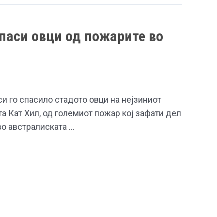
спаси овци од пожарите во
и го спасило стадото овци на нејзиниот
та Кат Хил, од големиот пожар кој зафати дел
во австралиската …