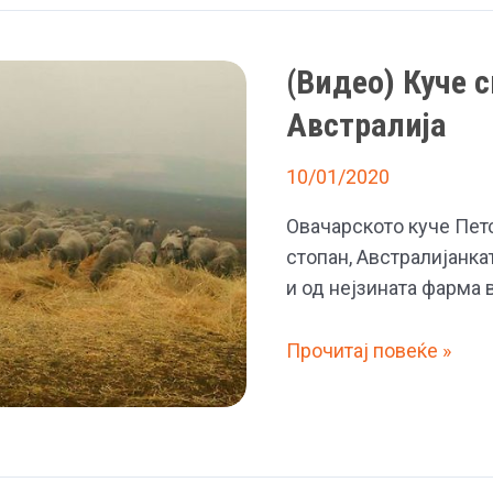
(Видео) Куче 
Австралија
10/01/2020
Овачарското куче Петс
стопан, Австралијанка
и од нејзината фарма 
(Видео)
Прочитај повеќе »
Куче
спаси
овци
од