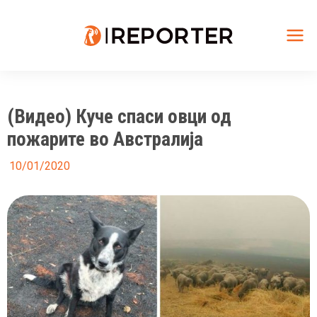
Skip
to
content
Mai
Me
(Видео) Куче спаси овци од
пожарите во Австралија
10/01/2020