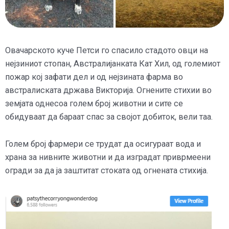
Овачарското куче Петси го спасило стадото овци на
нејзиниот стопан, Австралијанката Кат Хил, од големиот
пожар кој зафати дел и од нејзината фарма во
австралиската држава Викторија. Огнените стихии во
земјата однесоа голем број животни и сите се
обидуваат да бараат спас за својот добиток, вели таа.
Голем број фармери се трудат да осигураат вода и
храна за нивните животни и да изградат приврмеени
огради за да ја заштитат стоката од огнената стихија.