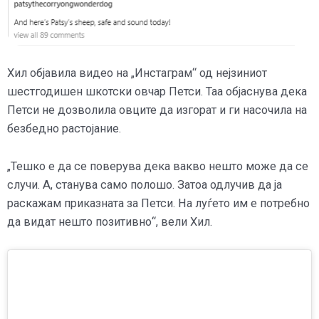
Хил објавила видео на „Инстаграм“ од нејзиниот
шестгодишен шкотски овчар Петси. Таа објаснува дека
Петси не дозволила овците да изгорат и ги насочила на
безбедно растојание.
„Тешко е да се поверува дека вакво нешто може да се
случи. А, станува само полошо. Затоа одлучив да ја
раскажам приказната за Петси. На луѓето им е потребно
да видат нешто позитивно“, вели Хил.