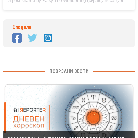
A post shared by
Patsy The Wonderdog
(@patsythecorryongwonderdog) on
Сподели
ПОВРЗАНИ ВЕСТИ