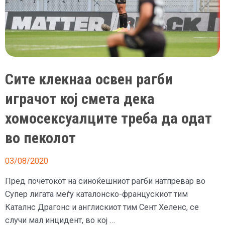
Сите клекнаа освен рагби
играчот кој смета дека
хомосексуалците треба да одат
во пеколот
03/08/2020
Пред почетокот на синоќешниот рагби натпревар во
Супер лигата меѓу каталонско-францускиот тим
Каталнс Драгонс и англискиот тим Сент Хеленс, се
случи мал инцидент, во кој …