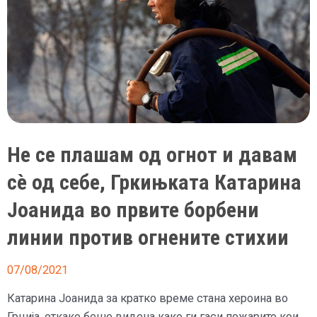
Не се плашам од огнот и давам
сè од себе, Гркињката Катарина
Јоанида во првите борбени
линии против огнените стихии
07/08/2021
Катарина Јоанида за кратко време стана хероина во
Грција, откако беше видена како ги гаси пожарите кои