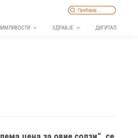
Search
for:
НИМЛИВОСТИ
ЗДРАВЈЕ
ДИГИТАЛ
лема цена за овие солзи“, се