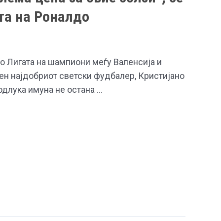
та на Роналдо
о Лигата на шампиони меѓу Валенсија и
ен најдобриот светски фудбалер, Кристијано
 одлука имуна не остана …