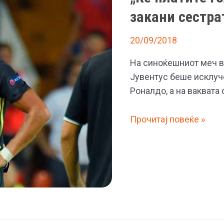
закани сестра
20/09/2018
На синоќешниот меч в
Јувентус беше исклуч
Роналдо, а на ваквата
„Ќе
Прочитај повеќе »
платите
голема
цена
за
овие
солзи“,
се