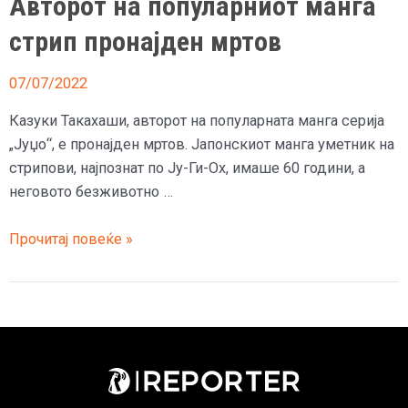
Авторот на популарниот манга
стрип пронајден мртов
07/07/2022
Казуки Такахаши, авторот на популарната манга серија
„Јуџо“, е пронајден мртов. Јапонскиот манга уметник на
стрипови, најпознат по Ју-Ги-Ох, имаше 60 години, а
неговото безживотно …
Авторот
Прочитај повеќе »
на
популарниот
манга
стрип
пронајден
мртов