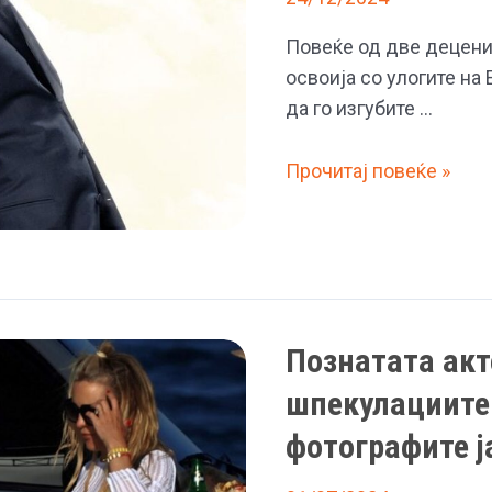
по
свршувачката
Повеќе од две децени
освоија со улогите на
да го изгубите …
Доаѓа
Прочитај повеќе »
продолжението
на
омилената
романтична
комедија:
Познатата акт
Метју
Меконахи
шпекулациите 
и
фотографите ј
Кејт
Хадсон