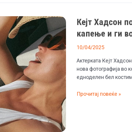
Кејт Хадсон п
капење и ги 
10/04/2025
Актерката Кејт Хадсон
нова фотографија во к
едноделен бел костим
Кејт
Прочитај повеќе »
Хадсон
позираше
во
бел