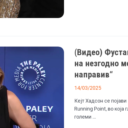
привлече
внимание
со
нејзиниот
избор
на
(Видео) Фуста
облека
на незгодно м
направив“
14/03/2025
Кејт Хадсон се појави 
Running Point, во која
големи …