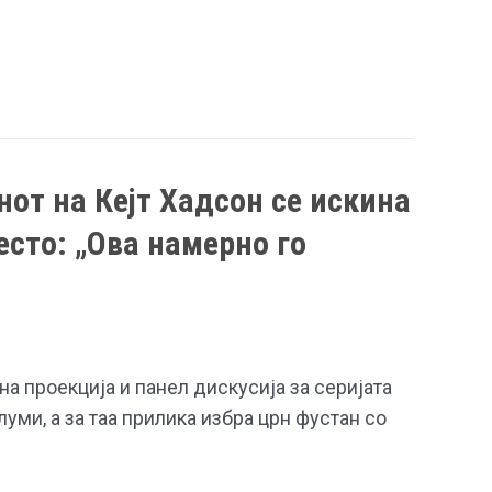
нот на Кејт Хадсон се искина
есто: „Ова намерно го
на проекција и панел дискусија за серијата
 глуми, а за таа прилика избра црн фустан со