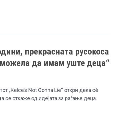
одини, прекрасната русокоса
 можела да имам уште деца“
от „Kelce’s Not Gonna Lie“ откри дека сè
да се откаже од идејата за раѓање деца.