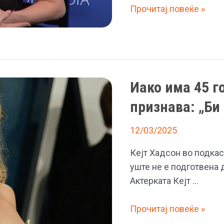
(Видео)
Прочитај повеќе »
Фустанот
на
Кејт
Хадсон
се
Иако има 45 г
искина
признава: „Би
на
незгодно
12/03/2025
место:
„Ова
Кејт Хадсон во подкаст
намерно
уште не е подготвена 
го
Актерката Кејт …
направив“
Иако
Прочитај повеќе »
има