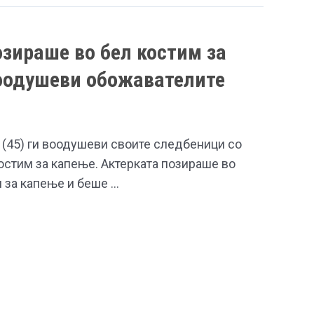
озираше во бел костим за
воодушеви обожавателите
 (45) ги воодушеви своите следбеници со
остим за капење. Актерката позираше во
 за капење и беше …