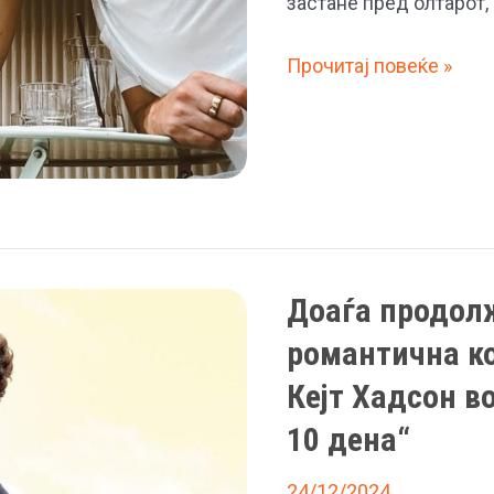
застане пред олтарот,
(Видео)
Прочитај повеќе »
„Повеќе
ми
се
допаѓа
слободата“:
Кејт
Хадсон
Доаѓа продол
не
сака
романтична ко
да
Кејт Хадсон в
оди
10 дена“
пред
олтарот
24/12/2024