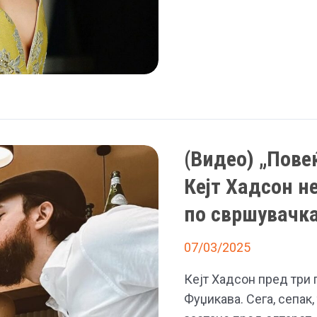
45
години,
прекрасната
русокоса
признава:
„Би
можела
(Видео) „Пове
да
имам
Кејт Хадсон н
уште
по свршувачк
деца“
07/03/2025
Кејт Хадсон пред три
Фуџикава. Сега, сепак,