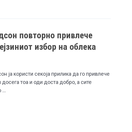
адсон повторно привлече
ејзиниот избор на облека
он ја користи секоја прилика да го привлече
 досега тоа и оди доста добро, а сите
о …