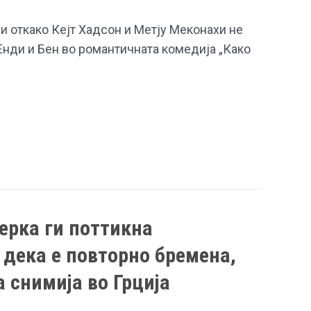
и откако Кејт Хадсон и Метју Меконахи не
 Енди и Бен во романтичната комедија „Како
ерка ги поттикна
дека е повторно бремена,
а снимија во Грција