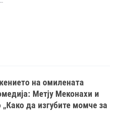
 …
жението на омилената
медија: Метју Меконахи и
о „Како да изгубите момче за