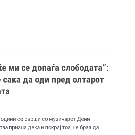
ќе ми се допаѓа слободата“:
е сака да оди пред олтарот
ата
 години се сврши со музичарот Дени
 таа призна дека и покрај тоа, не брза да