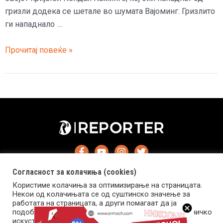
гризли додека се шетале во шумата Вајоминг. Гризлито
ги нападнало …
(Фото)
Прочитај повеќе »
Американски
борач
го
спасил
пријателот,
кој
бил
нападнат
од
Согласност за колачиња (cookies)
гризли
Користиме колачиња за оптимизирање на страницата.
Некои од колачињата се од суштинско значење за
работата на страницата, а други помагаат да ја
подобриме оваа интернет страница и вашето корисничко
Импресум
Маркетинг
Контакт
Услови за користење
искуство. Напомена: задолжителните колачиња се