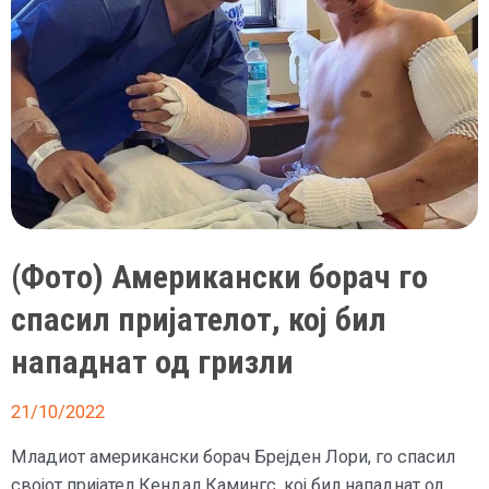
(Фото) Американски борач го
спасил пријателот, кој бил
нападнат од гризли
21/10/2022
Младиот американски борач Брејден Лори, го спасил
својот пријател Кендал Камингс, кој бил нападнат од