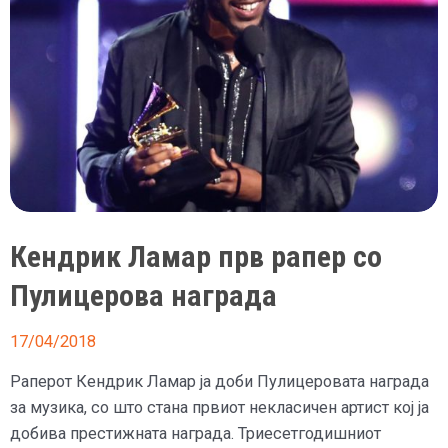
Кендрик Ламар прв рапер со
Пулицерова награда
17/04/2018
Раперот Кендрик Ламар ја доби Пулицеровата награда
за музика, со што стана првиот некласичен артист кој ја
добива престижната награда. Триесетгодишниот