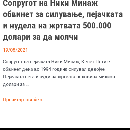
Сопругот на Ники Минаж
обвинет за силување, пејачката
и нудела на жртвата 500.000
долари за да молчи
19/08/2021
Сопругот на пејачката Ники Минаж, Кенет Пети е
обвинет дека во 1994 година силувал девојче.
Пејачката сега ѝ нуди на жртвата половина милион
долари за …
Сопругот
Прочитај повеќе »
на
Ники
Минаж
обвинет