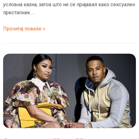
условна казна, затоа што не се пријавил како сексуален
престапник …
Сопругот
Прочитај повеќе »
на
Ники
Минаж
е
осуден
затоа
што
не
се
регистрирал
како
сексуален
престапник