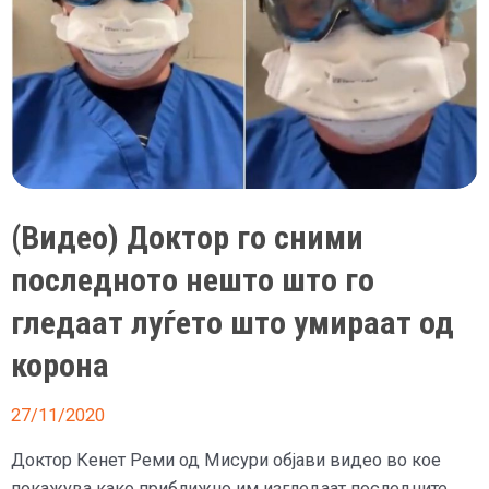
(Видео) Доктор го сними
последното нешто што го
гледаат луѓето што умираат од
корона
27/11/2020
Доктор Кенет Реми од Мисури објави видео во кое
покажува како приближно им изгледаат последните