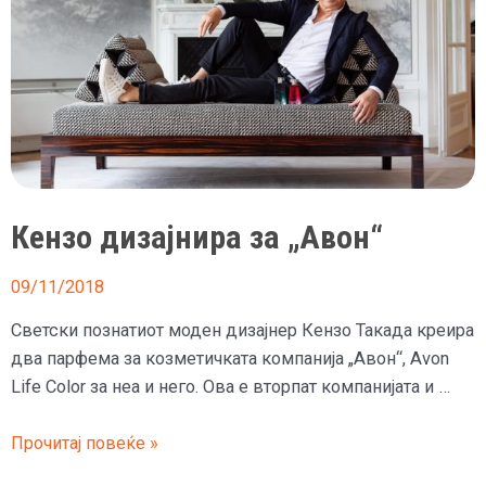
Кензо дизајнира за „Авон“
09/11/2018
Светски познатиот моден дизајнер Кензо Такада креира
два парфема за козметичката компанија „Авон“, Avon
Life Color за неа и него. Ова е вторпат компанијата и …
Кензо
Прочитај повеќе »
дизајнира