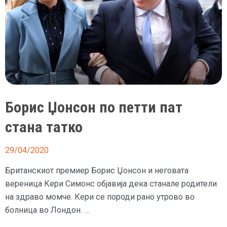
Борис Џонсон по петти пат
стана татко
29/04/2020
Британскиот премиер Борис Џонсон и неговата
вереница Кери Симонс објавија дека станале родители
на здраво момче. Кери се породи рано утрово во
болница во Лондон. …