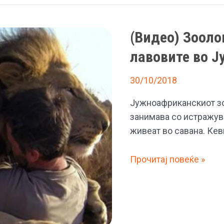
(Видео) Зооло
лавовите во 
30/10/2018
Јужноафриканскиот зо
занимава со истражув
живеат во савана. Кев
(Видео)
Прочитај повеќе »
Зоолог
се
обидува
да