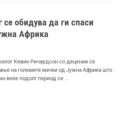
г се обидува да ги спаси
Јужна Африка
олог Кевин Ричардсон со децении се
ање на големите мачки од Јужна Африка што
ин веќе подолг период се …