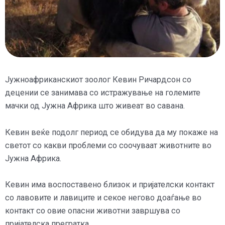
Јужноафриканскиот зоолог Кевин Ричардсон со
децении се занимава со истражување на големите
мачки од Јужна Африка што живеат во савана.
Кевин веќе подолг период се обидува да му покаже на
светот со какви проблеми со соочуваат животните во
Јужна Африка.
Кевин има воспоставено близок и пријателски контакт
со лавовите и лавиците и секое негово доаѓање во
контакт со овие опасни животни завршува со
пријателска прегратка.