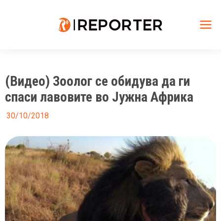
Skip
to
content
Mai
Me
(Видео) Зоолог се обидува да ги
спаси лавовите во Јужна Африка
30/10/2018