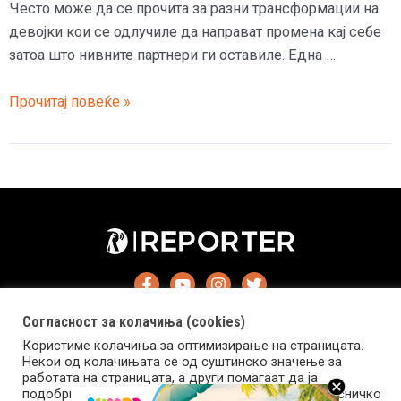
Често може да се прочита за разни трансформации на
девојки кои се одлучиле да направат промена кај себе
затоа што нивните партнери ги оставиле. Една …
(Фото)
Прочитај повеќе »
Дечко
ѝ
ја
оставил
затоа
што
му
била
грда,
Согласност за колачиња (cookies)
а
Користиме колачиња за оптимизирање на страницата.
таа
Некои од колачињата се од суштинско значење за
работата на страницата, а други помагаат да ја
од
подобриме оваа интернет страница и вашето корисничко