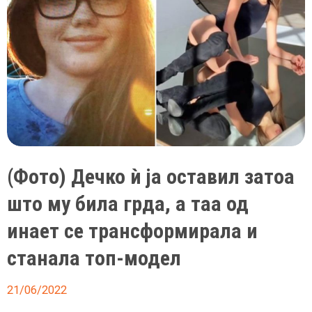
(Фото) Дечко ѝ ја оставил затоа
што му била грда, а таа од
инает се трансформирала и
станала топ-модел
21/06/2022