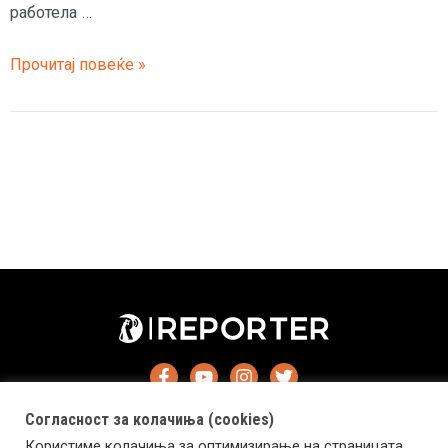
работела …
(Видео)
Прочитај повеќе »
Уапсена
наставничка
која
вакцинирала
тинејџер
во
нејзиниот
дом
Согласност за колачиња (cookies)
Користиме колачиња за оптимизирање на страницата.