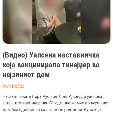
(Видео) Уапсена наставничка
која вакцинирала тинејџер во
нејзиниот дом
06/01/2022
Наставничката Лора Русо од Лонг Ајленд, е уапсена
затоа што вакцинирала 17 годишно момче во нејзиниот
дом без одобрение на неговите родители. Русо која