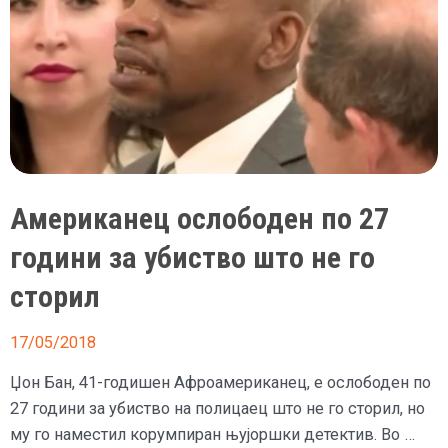
Американец ослободен по 27
години за убиство што не го
сторил
17/05/2018
Џон Бан, 41-годишен Афроамериканец, е ослободен по
27 години за убиство на полицаец што не го сторил, но
му го наместил корумпиран њујоршки детектив. Во …