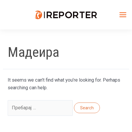
Skip
to
content
Mai
Me
Мадеира
It seems we can’t find what you’re looking for. Perhaps
searching can help.
Search
for: