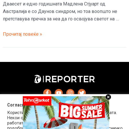
Дваесет и едно годишната Мадлена Стјуарт од
Австралија е со Даунов синдром, но тоа воопшто не
претставува пречка за неа да го освојува светот на …
Девојка
Прочитај повеќе »
со
Даунов
синдром
ги
освојува
модните
писти
Согласност за колачиња (cookies)
Користиме колачиња за оптимизирање на страницата.
Некои од колачињата се од суштинско значење за
работата на страницата, а други помагаат да ја
подобриме оваа интернет страница и вашето корисничко