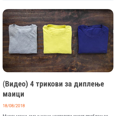
костуми,
само
Груби
во
маичка
(Видео) 4 трикови за диплење
маици
18/08/2018