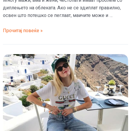
Многу мажи, ама и жени, честопати имаат проблем со
диплењето на облеката. Ако не се здиплат правилно,
освен што потешко се пеглаат, маичите може и …
(Видео)
Прочитај повеќе »
4
трикови
за
диплење
маици