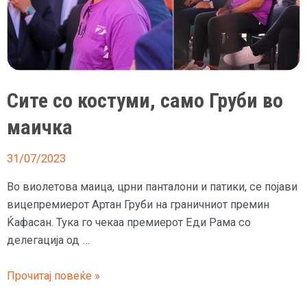
Сите со костуми, само Груби во
маичка
31/07/2023
Во виолетова маица, црни панталони и патики, се појави
вицепремиерот Артан Груби на граничниот премин
Ќафасан. Тука го чекаа премиерот Еди Рама со
делегација од …
Сите
Прочитај повеќе »
со