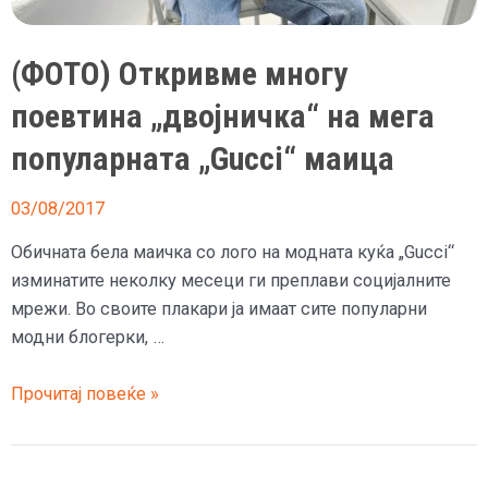
(ФОТО) Откривме многу
поевтина „двојничка“ на мега
популарната „Gucci“ маица
03/08/2017
Обичната бела маичка со лого на модната куќа „Gucci“
изминатите неколку месеци ги преплави социјалните
мрежи. Во своите плакари ја имаат сите популарни
модни блогерки, …
(ФОТО)
Прочитај повеќе »
Откривме
многу
поевтина