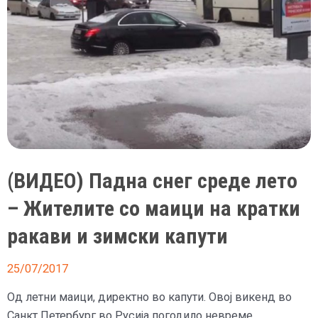
(ВИДЕО) Падна снег среде лето
– Жителите со маици на кратки
ракави и зимски капути
25/07/2017
Од летни маици, директно во капути. Овој викенд во
Санкт Петербург во Русија погодило невреме