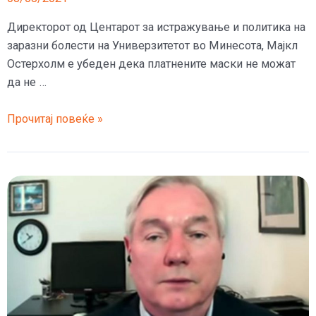
Директорот од Центарот за истражување и политика на
заразни болести на Универзитетот во Минесота, Мајкл
Остерхолм е убеден дека платнените маски не можат
да не …
Платнените
Прочитај повеќе »
маски
не
штитат
од
делта
сојот
велат
експертите