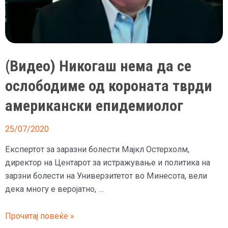
(Видео) Никогаш нема да се
ослободиме од короната тврди
американски епидемиолог
25/07/2020
Експертот за заразни болести Мајкл Остерхолм,
директор на Центарот за истражување и политика на
зарзни болести на Универзитетот во Минесота, вели
дека многу е веројатно, …
(Видео)
Прочитај повеќе »