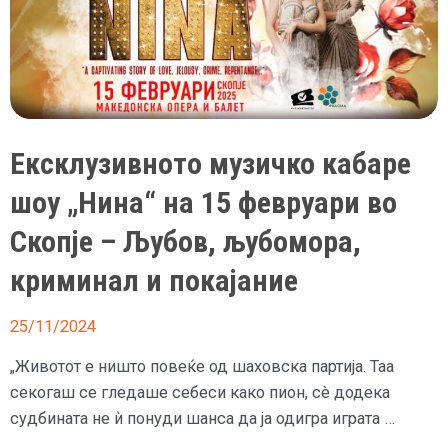
Ексклузивното музичко кабаре
шоу „Нина“ на 15 февруари во
Скопје – Љубов, љубомора,
криминал и покајание
25/11/2024
„Животот е ништо повеќе од шаховска партија. Таа
секогаш се гледаше себеси како пион, сè додека
судбината не ѝ понуди шанса да ја одигра играта …