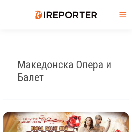
Skip
to
content
Mai
Me
Македонска Опера и
Балет