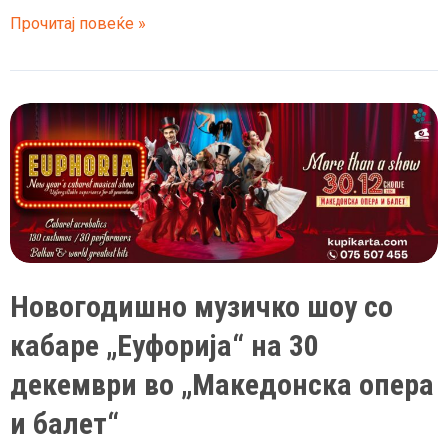
Ексклузивното
Прочитај повеќе »
музичко
кабаре
шоу
„Нина“
на
15
февруари
во
Скопје
–
Новогодишно музичко шоу со
Љубов,
љубомора,
кабаре „Еуфорија“ на 30
криминал
декември во „Македонска опера
и
покајание
и балет“