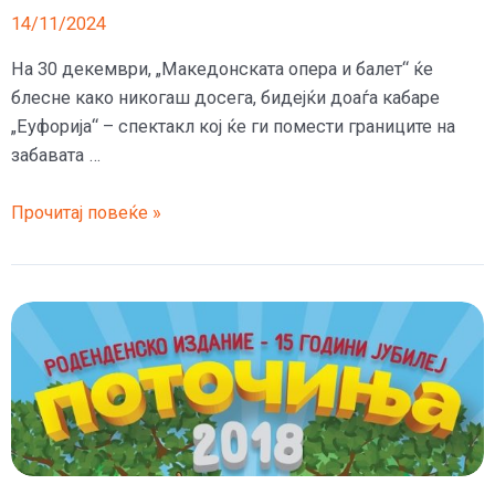
14/11/2024
На 30 декември, „Македонската опера и балет“ ќе
блесне како никогаш досега, бидејќи доаѓа кабаре
„Еуфорија“ – спектакл кој ќе ги помести границите на
забавата …
Новогодишно
Прочитај повеќе »
музичко
шоу
со
кабаре
„Еуфорија“
на
30
декември
во