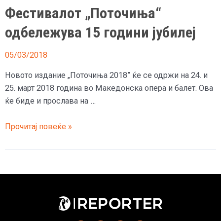
„Македонска
Фестивалот „Поточиња“
опера
и
одбележува 15 години јубилеј
балет“
05/03/2018
Новото издание „Поточиња 2018” ќе се одржи на 24. и
25. март 2018 година во Македонска опера и балет. Ова
ќе биде и прослава на …
Фестивалот
Прочитај повеќе »
„Поточиња“
одбележува
15
години
јубилеј