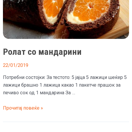
Ролат со мандарини
22/01/2019
Потребни состојки: За тестото: 5 јајца 5 лажици шеќер 5
лажици брашно 1 лажица какао 1 пакетче прашок за
печиво сок од 1 мандарина За …
Ролат
Прочитај повеќе »
со
мандарини