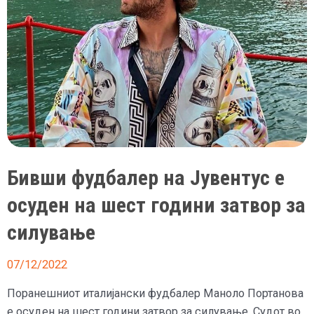
Бивши фудбалер на Јувентус е
осуден на шест години затвор за
силување
07/12/2022
Поранешниот италијански фудбалер Маноло Портанова
е осуден на шест години затвор за силување. Судот во