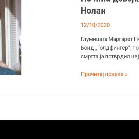
Нолан
12/10/2020
Глумицата Маргарет Но
Бонд „Голдфингер“, по
смртта ја потврдил не
Почина
Прочитај повеќе »
девојката
на
Џејмс
Бонд,
Маргарет
Нолан