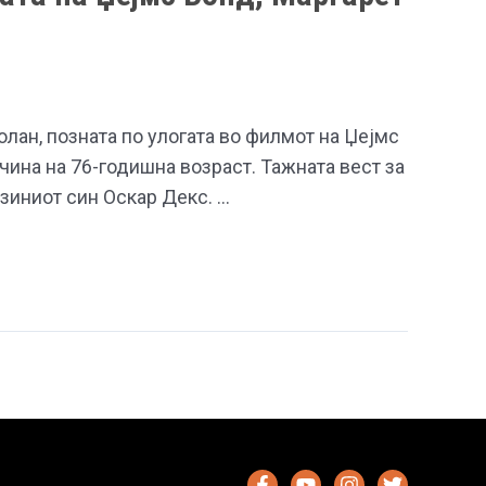
лан, позната по улогата во филмот на Џејмс
чина на 76-годишна возраст. Тажната вест за
јзиниот син Оскар Декс. …