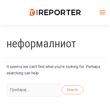
Skip
to
content
Mai
Me
неформалниот
It seems we can’t find what you’re looking for. Perhaps
searching can help.
Search
for: