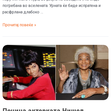
погребана во вселената. Урната ќе биде испратена и
расфрлана длабоко …
Глумицата
Прочитај повеќе »
од
„Ѕвездени
патеки“,
Нишел
Николс
ќе
биде
погребана
во
вселената
Почина актерката Нишел