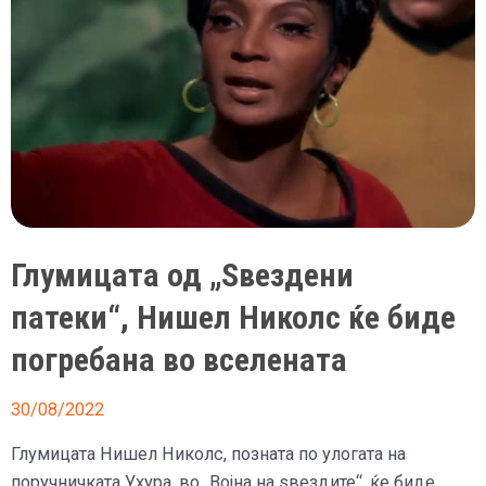
Глумицата од „Ѕвездени
патеки“, Нишел Николс ќе биде
погребана во вселената
30/08/2022
Глумицата Нишел Николс, позната по улогата на
поручничката Ухура, во „Војна на ѕвездите“, ќе биде