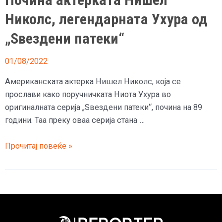
Николс, легендарната Ухура од
„Ѕвездени патеки“
01/08/2022
Американската актерка Нишел Николс, која се
прослави како поручничката Ниота Ухура во
оригиналната серија „Ѕвездени патеки“, почина на 89
години. Таа преку оваа серија стана …
Почина
Прочитај повеќе »
актерката
Нишел
Николс,
легендарната
Ухура