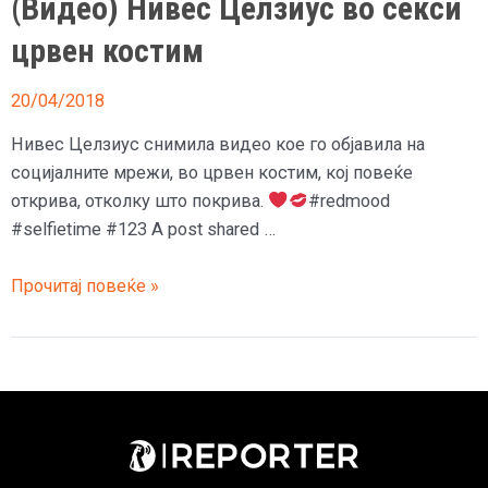
(Видео) Нивес Целзиус во секси
црвен костим
20/04/2018
Нивес Целзиус снимила видео кое го објавила на
социјалните мрежи, во црвен костим, кој повеќе
открива, отколку што покрива.
#redmood
#selfietime #123 A post shared …
(Видео)
Прочитај повеќе »
Нивес
Целзиус
во
секси
црвен
костим