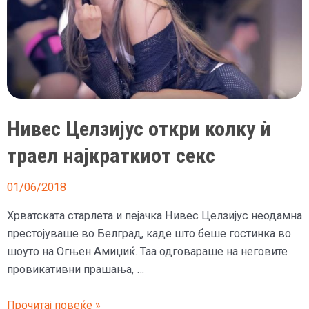
Нивес Целзијус откри колку ѝ
траел најкраткиот секс
01/06/2018
Хрватската старлета и пејачка Нивес Целзијус неодамна
престојуваше во Белград, каде што беше гостинка во
шоуто на Огњен Амиџиќ. Таа одговараше на неговите
провикативни прашања, …
Нивес
Прочитај повеќе »