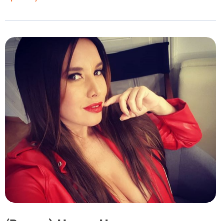
Целзијус
откри
колку
ѝ
траел
најкраткиот
секс