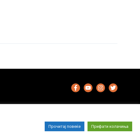
Прочитај повеќе
Прифати колачиња
Импресум
Маркетинг
Контакт
Услови за користење