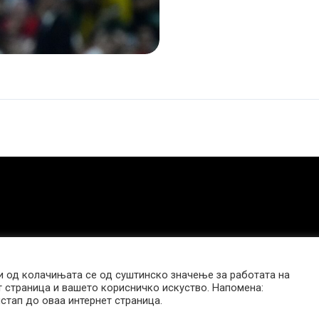
е
најбрзата
жена
во
светот
 од колачињата се од суштинско значење за работата на
т страница и вашето корисничко искуство. Напомена:
стап до оваа интернет страница.