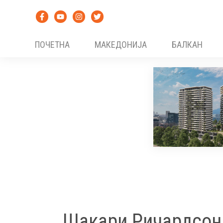
Skip
to
content
ПОЧЕТНА
МАКЕДОНИЈА
БАЛКАН
Шакари Ричардсон