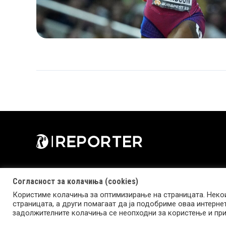
Согласност за колачиња (cookies)
Користиме колачиња за оптимизирање на страницата. Некои
страницата, а други помагаат да ја подобриме оваа интерне
Copyright © 2026 Reporter.mk | Member of Clip Media Group
задолжителните колачиња се неопходни за користење и при