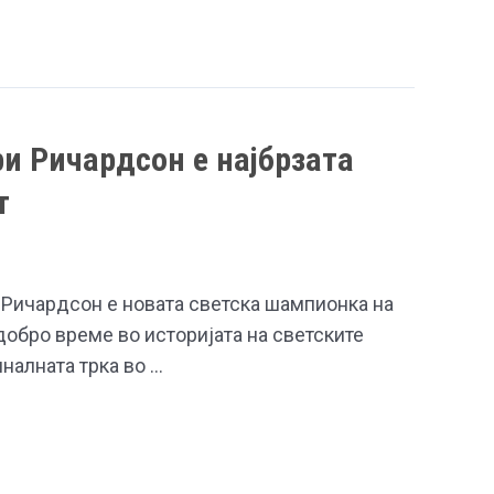
и Ричардсон е најбрзата
т
Ричардсон е новата светска шампионка на
јдобро време во историјата на светските
иналната трка во …