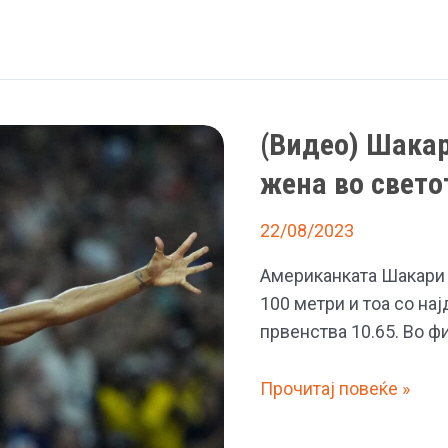
(Видео) Шакар
жена во свето
22/08/2023
Aмериканката Шакари 
100 метри и тоа со на
првенства 10.65. Во ф
(Видео)
Прочитај повеќе »
Шакари
Ричардсон