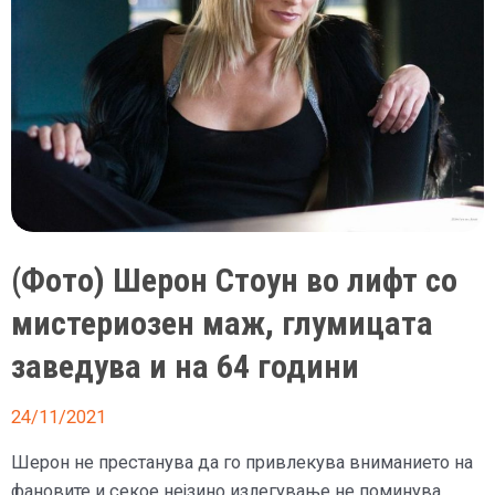
(Фото) Шерон Стоун во лифт со
мистериозен маж, глумицата
заведува и на 64 години
24/11/2021
Шерон не престанува да го привлекува вниманието на
фановите и секое нејзино излегување не поминува