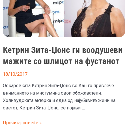
Кетрин Зита-Џонс ги воодушеви
мажите со шлицот на фустанот
18/10/2017
Оскаровката Кетрин Зита-Џонс во Кан го привлече
вниманието на многумина свои обожаватели.
Холивудската актерка и една од најубавите жени на
светот, Кетрин Зита-Џонс, се појави …
Кетрин
Прочитај повеќе »