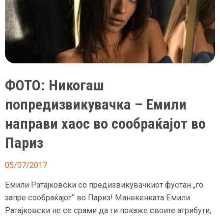
ФОТО: Никогаш
попредизвикувачка – Емили
направи хаос во сообраќајот во
Париз
05/07/2017
Емили Ратајковски со предизвикувачкиот фустан „го
запре сообраќајот“ во Париз! Манекенката Емили
Ратајковски не се срами да ги покаже своите атрибути,