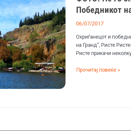
Победникот на
06/07/2017
Охриѓанецот и победн
на Гранд“, Ристе Рист
Ристе прикачи неколк
ФОТО:
Прочитај повеќе »
Не
го
спречија
ни
земјотресите
–
Победникот