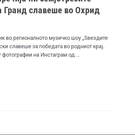
 Гранд славеше во Охрид
ик во регионалното музичко шоу „Ѕвездите
ески славеше за победата во родниот крај.
у фотографии на Инстаграм од …