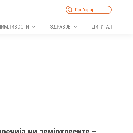
Search
for:
НИМЛИВОСТИ
ЗДРАВЈЕ
ДИГИТАЛ
пречија ни земјотресите –