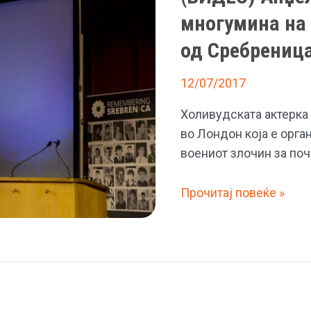
многумина на
од Сребрениц
12/07/2017
Холивудската актерка 
во Лондон која е орга
воениот злочин за поч
(ВИДЕО)
Прочитај повеќе »
Анџелина
Џоли
ги
изнервира
многумина
на