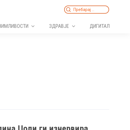
Search
for:
НИМЛИВОСТИ
ЗДРАВЈЕ
ДИГИТАЛ
лина Џоли ги изнервира