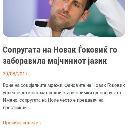
Сопругата на Новак Ѓоковиќ го
заборавила мајчиниот јазик
30/08/2017
Врие на социјалните мрежи. Фановите на Новак Ѓоковиќ
успеале да ископаат некои стари снимки од сопругата.
Имено, сопругата на Ноле често е предавач на
престижни …
Сопругата
Прочитај повеќе »