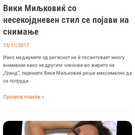
Вики Миљковиќ со
несекојдневен стил се појави на
снимање
13/11/2017
Иако медиумите од регионот не ѝ посветуваат многу
внимание како на другите членови во жирито на
„Гранд“, пејачката Вики Миљковиќ реши максимално да
се потруди …
Вики
Прочитај повеќе »
Миљковиќ
со
несекојдневен
стил