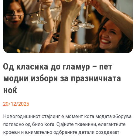
Од класика до гламур – пет
модни избори за празничната
ноќ
20/12/2025
Новогодишниот стајлинг е момент кога модата зборува
погласно од било кога. Сјајните ткаенини, елегантните
кроеви и внимателно одбраните детали создаваат