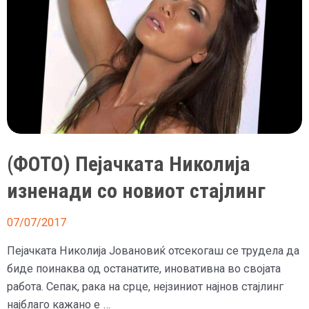
се
појави
на
снимање
(ФОТО) Пејачката Николија
изненади со новиот стајлинг
07/07/2017
Пејачката Николија Јовановиќ отсекогаш се трудела да
биде поинаква од останатите, иновативна во својата
работа. Сепак, рака на срце, нејзиниот најнов стајлинг
најблаго кажано е …