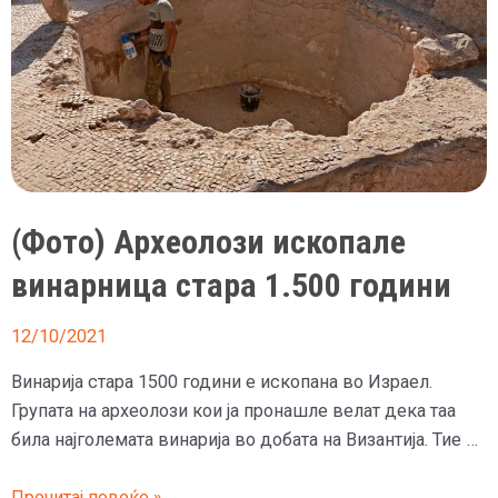
(Фото) Археолози ископале
винарница стара 1.500 години
12/10/2021
Винарија стара 1500 години е ископана во Израел.
Групата на археолози кои ја пронашле велат дека таа
била најголемата винарија во добата на Византија. Тие …
(Фото)
Прочитај повеќе »