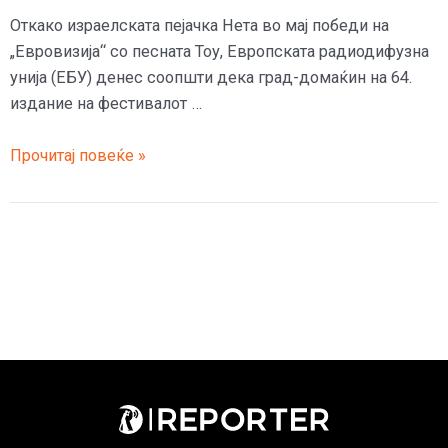
Откако израелската пејачка Нета во мај победи на
„Евровизија“ со песната Тоу, Европската радиодифузна
унија (ЕБУ) денес соопшти дека град-домаќин на 64.
издание на фестивалот …
Евровизија
Прочитај повеќе »
догодина
ќе
се
одржи
во
Тел
Авив