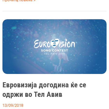
Археолози
ископале
винарница
стара
1.500
години
Евровизија догодина ќе се
одржи во Тел Авив
13/09/2018