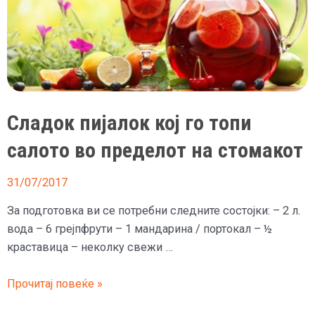
Сладок пијалок кој го топи
салото во пределот на стомакот
31/07/2017
За подготовка ви се потребни следните состојки: – 2 л.
вода – 6 грејпфрути – 1 мандарина / портокал – ½
краставица – неколку свежи …
Сладок
Прочитај повеќе »
пијалок