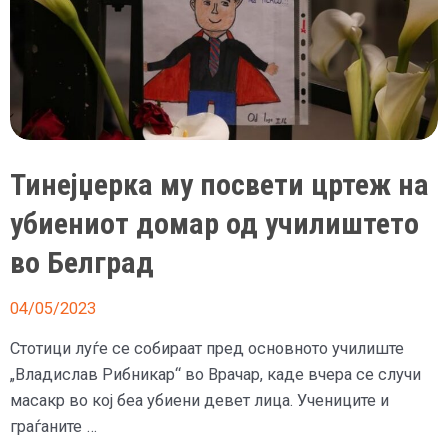
Тинејџерка му посвети цртеж на
убиениот домар од училиштето
во Белград
04/05/2023
Стотици луѓе се собираат пред основното училиште
„Владислав Рибникар“ во Врачар, каде вчера се случи
масакр во кој беа убиени девет лица. Учениците и
граѓаните …