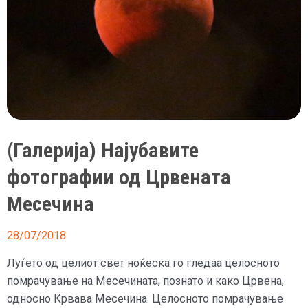
(Галерија) Најубавите
фотографии од Црвената
Месечина
28/07/2018
Луѓето од целиот свет ноќеска го гледаа целосното
помрачување на Месечината, познато и како Црвена,
односно Крвава Месечина. Целосното помрачување