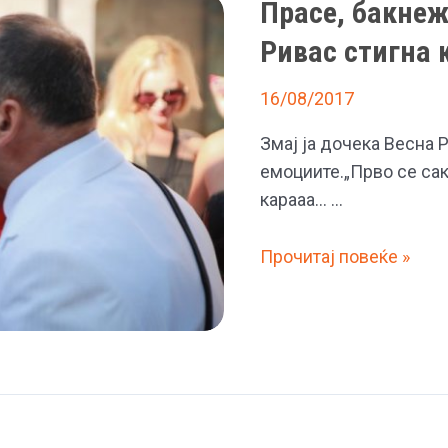
Прасе, бакнеж
Ривас стигна к
16/08/2017
Змај ја дочека Весна Р
емоциите.„Прво се сака
карааа… …
Прасе,
Прочитај повеќе »
бакнежи,
цвеќиња,
крава
–
Весна
Ривас