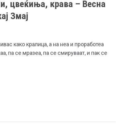
и, цвеќиња, крава – Весна
ај Змај
ивас како кралица, а на неа и проработеа
а, па се мразеа, па се смируваат, и пак се