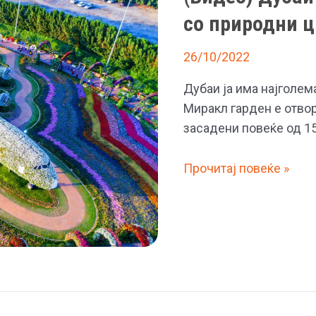
со природни ц
26/10/2022
Дубаи ја има најголем
Миракл гарден е отвор
засадени повеќе од 1
(Видео)
Прочитај повеќе »
Дубаи
ја
има
најголемата
градина
со
природни