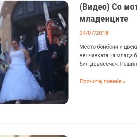
цвеќиња
(Видео) Со мо
во
младенците
светот
24/07/2018
Место бонбони и цвеќи
венчавката на млада 
бил дрвосечач. Решил
(Видео)
Прочитај повеќе »
Со
моторни
пили
ги
дочекаа
младенците