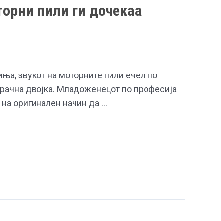
торни пили ги дочекаа
ња, звукот на моторните пили ечел по
брачна двојка. Младоженецот по професија
 на оригинален начин да …