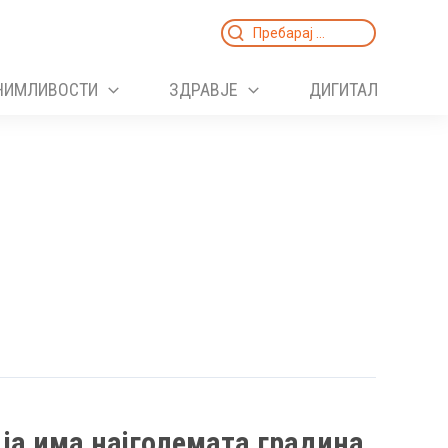
Search
for:
НИМЛИВОСТИ
ЗДРАВЈЕ
ДИГИТАЛ
 ја има најголемата градина