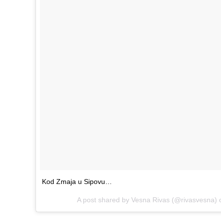
Kod Zmaja u Sipovu…
A post shared by Vesna Rivas (@rivasvesna)