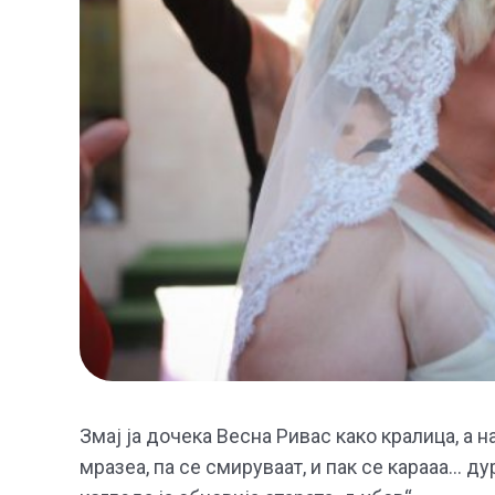
Змај ја дочека Весна Ривас како кралица, а н
мразеа, па се смируваат, и пак се карааа… ду