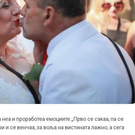
а неа и проработеа емоциите.„Прво се сакаа, па се
ри и се венчаа, за воља на вистината лажно, а сега