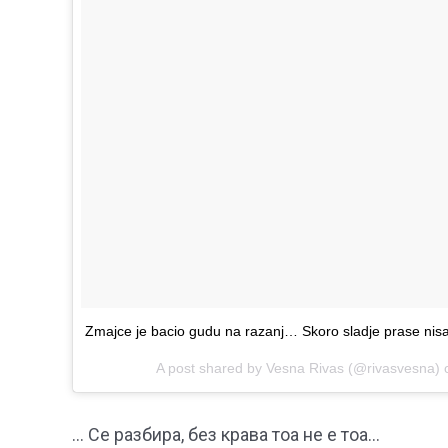
Zmajce je bacio gudu na razanj… Skoro sladje prase nis
A post shared by Vesna Rivas (@rivasvesna)
… Се разбира, без крава тоа не е тоа…