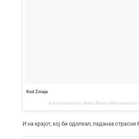
Kod Zmaja
A post shared by Vesna Rivas (@rivasvesna)
И на крајот, кој би одолеал, паданаа страсни