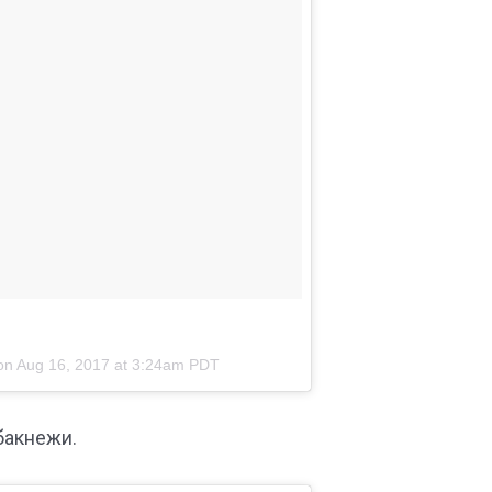
 on
Aug 16, 2017 at 3:24am PDT
 бакнежи.