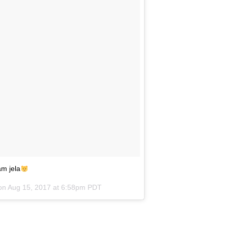
am jela
 on
Aug 15, 2017 at 6:58pm PDT