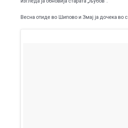
изгледа ја обновија старата „љубов“.
Весна отиде во Шипово и Змај ја дочека во с