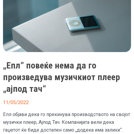
„Епл“ повеќе нема да го
произведува музичкиот плеер
„ајпод тач“
11/05/2022
Епл објави дека го прекинува производството на својот
музички плеер, Ајпод Тач. Компанијата вели дека
гаџетот ќе биде достапен само „додека има залихи“.