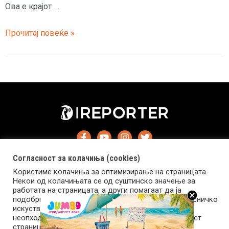
Ова е крајот …
„Епл“
Прочитај повеќе »
повеќе
нема
да
го
произведува
музичкиот
плеер
„ајпод
тач“
Согласност за колачиња (cookies)
Користиме колачиња за оптимизирање на страницата.
Некои од колачињата се од суштинско значење за
работата на страницата, а други помагаат да ја
подобриме оваа интернет страница и вашето корисничко
Импресум
Маркетинг
Контакт
Услови за користење
искуство. Напомена: задолжителните колачиња се
неопходни за користење и пристап до оваа интернет
страница.