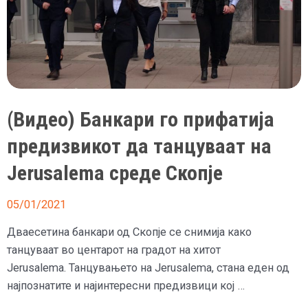
(Видео) Банкари го прифатија
предизвикот да танцуваат на
Jerusalema среде Скопје
05/01/2021
Дваесетина банкари од Скопје се снимија како
танцуваат во центарот на градот на хитот
Jerusalema. Танцувањето на Jerusalema, стана еден од
најпознатите и најинтересни предизвици кој …