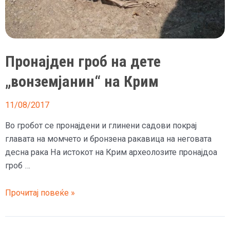
Пронајден гроб на дете
„вонземјанин“ на Крим
11/08/2017
Во гробот се пронајдени и глинени садови покрај
главата на момчето и бронзена ракавица на неговата
десна рака На истокот на Крим археолозите пронајдоа
гроб …
Пронајден
Прочитај повеќе »
гроб
на