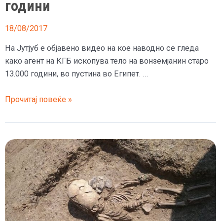
години
18/08/2017
На Јутјуб е објавено видео на кое наводно се гледа
како агент на КГБ ископува тело на вонземјанин старо
13.000 години, во пустина во Египет. …
Агент
Прочитај повеќе »
од
СССР
откопал
тело
на
вонземјанин
старо
13.000
години