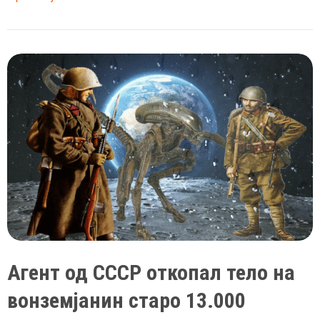
со
очила
ја
посетил
Земјата
уште
во
далечната
1957
година
Агент од СССР откопал тело на
вонземјанин старо 13.000