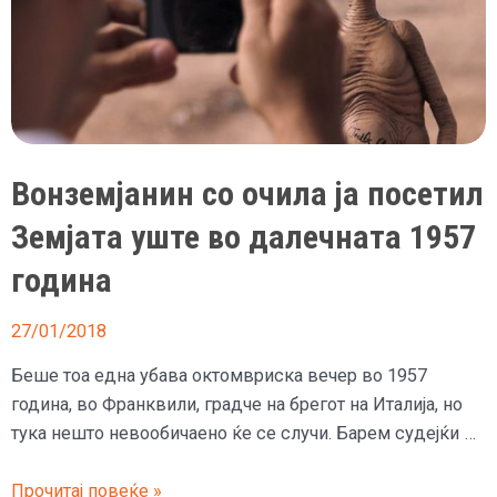
Вонземјанин со очила ја посетил
Земјата уште во далечната 1957
година
27/01/2018
Беше тоа една убава октомвриска вечер во 1957
година, во Франквили, градче на брегот на Италија, но
тука нешто невообичаено ќе се случи. Барем судејќи …
Вонземјанин
Прочитај повеќе »