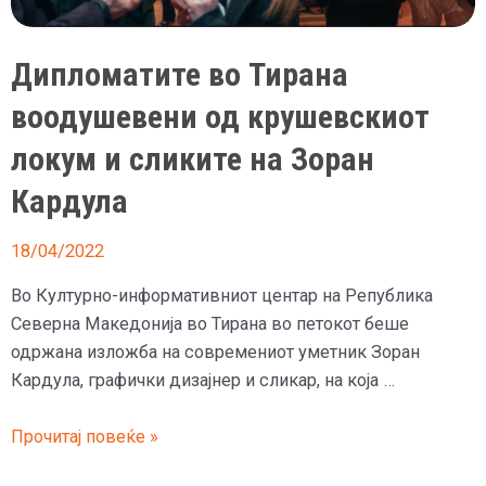
илустратор
Зоран
Дипломатите во Тирана
Кардула
воодушевени од крушевскиот
локум и сликите на Зоран
Кардула
18/04/2022
Во Културно-информативниот центар на Република
Северна Македонија во Тирана во петокот беше
одржана изложба на современиот уметник Зоран
Кардула, графички дизајнер и сликар, на која …
Дипломатите
Прочитај повеќе »
во