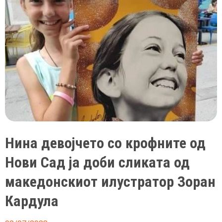
Нина девојчето со крофните од
Нови Сад ја доби сликата од
македонскиот илустратор Зоран
Кардула