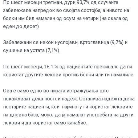
По шест месеци третман, дури 93,7% од случаите
забележале напредок во својата состојба, а нивото на
болки им бил намален од осум на четири (на скала од
еден до десет).
Забележани се некои нуспојави, вртоглавица (9,7%) и
сушење на устата (7,1%).
По шест месеци, 18,1 % од пациентите прекинале да ги
користат другите лекови против болки или ги намалиле.
Ова е само едно во низата истражувања што
покажуваат дека постои надеж. Останува надежта дека
постарите пациенти, кои најмногу ги користат лековите
на дневна база, може да ја намалат употребата на други
лекови и да користат само канабис.