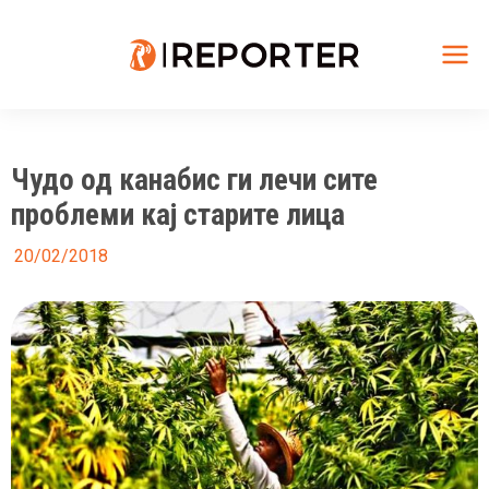
Skip
to
content
Mai
Me
Чудо од канабис ги лечи сите
проблеми кај старите лица
20/02/2018