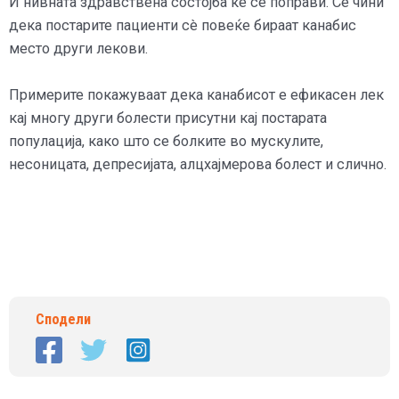
И нивната здравствена состојба ќе се поправи. Се чини
дека постарите пациенти сè повеќе бираат канабис
место други лекови.
Примерите покажуваат дека канабисот е ефикасен лек
кај многу други болести присутни кај постарата
популација, како што се болките во мускулите,
несоницата, депресијата, алцхајмерова болест и слично.
Сподели