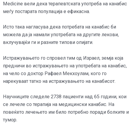
Medicine вели дека терапевтската употреба на канабис
меѓу постарата популација е ефикасна.
Исто така нагласува дека потребата на канабис би
можела да ја намали употребата на другите лекови,
вклучувајќи ги и разните типови опијати.
Истражувањето го спровел тим од Израел, земја која
предничи во истражувањето на употребата на канабис,
на чело со доктор Рафаел Мекхоулам, кого го
нарекуваат татко на истражувањето на канабисот.
Научниците следеле 2738 пациенти над 65 години, кои
се лечеле со терапија на медицински канабис. На
повеќето лечењето им било потребно поради болките и
тумор.