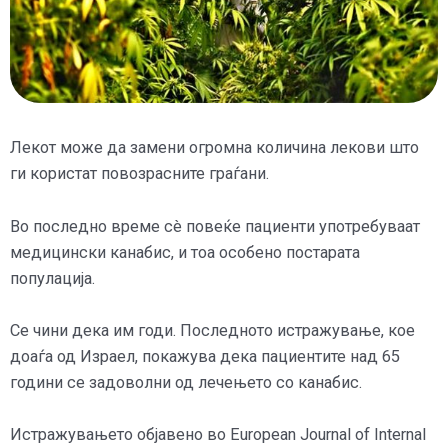
Лекот може да замени огромна количина лекови што
ги користат повозрасните граѓани.
Во последно време сè повеќе пациенти употребуваат
медицински канабис, и тоа особено постарата
популација.
Се чини дека им годи. Последното истражување, кое
доаѓа од Израел, покажува дека пациентите над 65
години се задоволни од лечењето со канабис.
Истражувањето објавено во European Journal of Internal