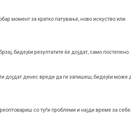
бар момент за кратко патување, ново искуство или
рзај, бидејќи резултатите ќе дојдат, само постепено.
 ти дојдат денес вреди да ги запишеш, бидејќи може 
преоптовариш со туѓи проблеми и најди време за себе