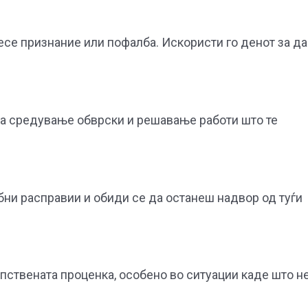
есе признание или пофалба. Искористи го денот за да
 за средување обврски и решавање работи што те
бни расправии и обиди се да останеш надвор од туѓи
сопствената проценка, особено во ситуации каде што н