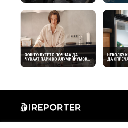
РОСАНА ЈА ПРЕТСТАВИЈА
РИЗИКУВА
„ЗАСЕКОГАШ МЛАДИ“
ЗОШТО ЛУЃЕТО ПОЧНАА ДА
НЕКОЛКУ 
ЧУВААТ ПАРИ ВО АЛУМИНИУМСКА
ДА СПРЕЧ
ФОЛИЈА? ЕКСПЕРТИТЕ
МРАЗ ВО З
ОТКРИВААТ ДАЛИ ТРИКОТ
КАКО ФУН
НАВИСТИНА ФУНКЦИОНИРА
ЕДНОСТАВ