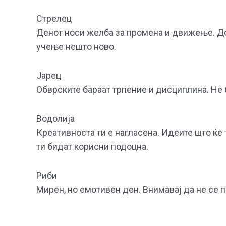
Стрелец
Денот носи желба за промена и движење. До
учење нешто ново.
Јарец
Обврските бараат трпение и дисциплина. Не б
Водолија
Креативноста ти е нагласена. Идеите што ќе
ти бидат корисни подоцна.
Риби
Мирен, но емотивен ден. Внимавај да не се 