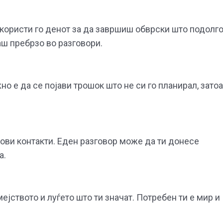
скористи го денот за да завршиш обврски што подолг
аш пребрзо во разговори.
о е да се појави трошок што не си го планирал, затоа
нови контакти. Еден разговор може да ти донесе
а.
јството и луѓето што ти значат. Потребен ти е мир и