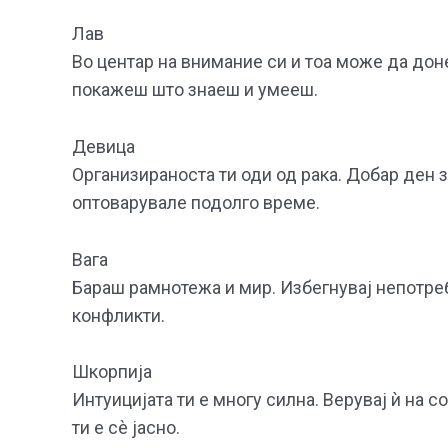
Лав
Во центар на внимание си и тоа може да дон
покажеш што знаеш и умееш.
Девица
Организираноста ти оди од рака. Добар ден
оптоварувале подолго време.
Вага
Бараш рамнотежа и мир. Избегнувај непотре
конфликти.
Шкорпија
Интуицијата ти е многу силна. Верувај ѝ на 
ти е сè јасно.